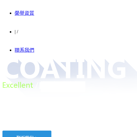
榮譽資質
|
/
聯系我們